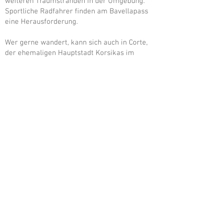
weiteren Traumstränden in der Umgebung.
Sportliche Radfahrer finden am Bavellapass
eine Herausforderung.
Wer gerne wandert, kann sich auch in Corte,
der ehemaligen Hauptstadt Korsikas im
Landesinneren einquartieren oder die
Calanches zwischen Piana und Porto an der
schroffen Westküste besichtigen. Letztere
gehören zu meinen Lieblingsorten auf der
Insel, allerdings besser nicht in der
Hauptsaison, sondern im Frühling, wenn es
ruhiger ist. Anfang bis Mitte Mai steht die
Macchia in voller Blüte, die Düfte und Farben
sind dann ein Fest für die Sinne, definitiv die
bessere Reisezeit, nur das Meer hat noch
keine Badewannentemperatur. Ein paar
Wochen früher, im April findet die
Orchideenblüte statt.
zurück zur Galerie ›››